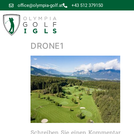
office@olympia-golf.at
+43 512 379150
DRONE1
Schreiben Sie einen Kommentar