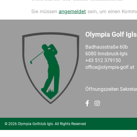
Sie müssen
angemeldet
sein, um einen Komm
Olympia Golf Igls
Badhausstraße 60b
6080 Innsbruck-Igls
+43 512 379150
office@olympia-golf.at
Öffnungszeiten Sekretar
© 2026 Olympia Golfclub Igls. All Rights Reserved