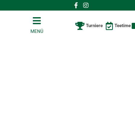
Turniere
Teetime
MENÜ